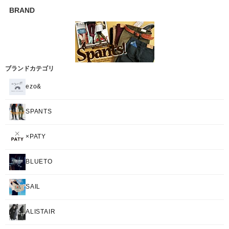
BRAND
ブランドカテゴリ
ezo&
SPANTS
×PATY
BLUETO
SAIL
ALISTAIR