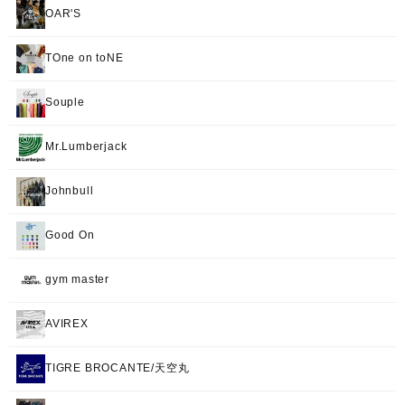
OAR'S
TOne on toNE
Souple
Mr.Lumberjack
Johnbull
Good On
gym master
AVIREX
TIGRE BROCANTE/天空丸