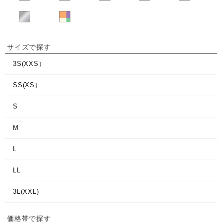
サイズで探す
3S(XXS）
SS(XS）
S
M
L
LL
3L(XXL)
価格帯で探す