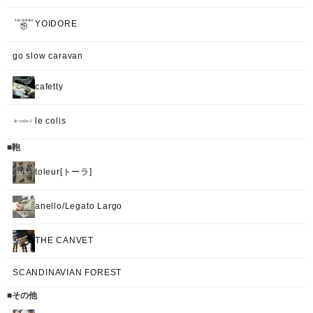
YOIDORE
go slow caravan
cafetty
le colis
■鞄
toleur[トーラ]
anello/Legato Largo
THE CANVET
SCANDINAVIAN FOREST
■その他