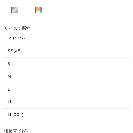
サイズで探す
3S(XXS）
SS(XS）
S
M
L
LL
3L(XXL)
価格帯で探す