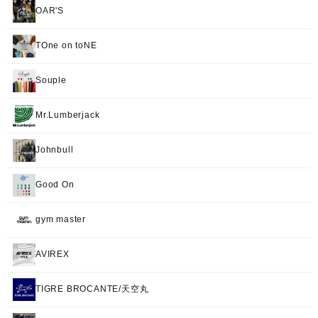
OAR'S
TOne on toNE
Souple
Mr.Lumberjack
Johnbull
Good On
gym master
AVIREX
TIGRE BROCANTE/天空丸