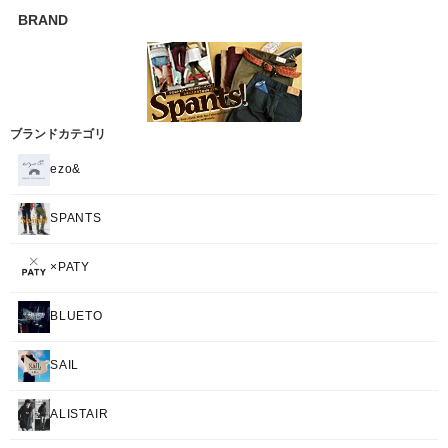
BRAND
ブランドカテゴリ
ezo&
SPANTS
×PATY
BLUETO
SAIL
ALISTAIR