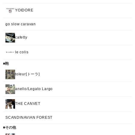
YOIDORE
go slow caravan
cafetty
le colis
■鞄
toleur[トーラ]
anello/Legato Largo
THE CANVET
SCANDINAVIAN FOREST
■その他