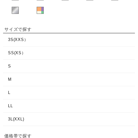
サイズで探す
3S(XXS）
SS(XS）
S
M
L
LL
3L(XXL)
価格帯で探す