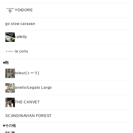
YOIDORE
go slow caravan
cafetty
le colis
■鞄
toleur[トーラ]
anello/Legato Largo
THE CANVET
SCANDINAVIAN FOREST
■その他