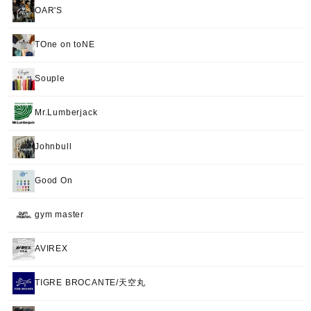
OAR'S
TOne on toNE
Souple
Mr.Lumberjack
Johnbull
Good On
gym master
AVIREX
TIGRE BROCANTE/天空丸