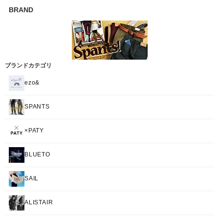
BRAND
ブランドカテゴリ
ezo&
SPANTS
×PATY
BLUETO
SAIL
ALISTAIR